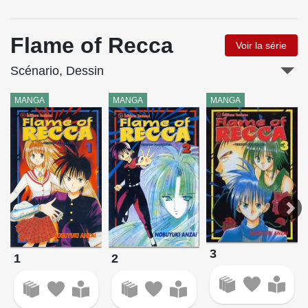
Flame of Recca
Voir la série
Scénario, Dessin
MANGA
MANGA
MANGA
3
1
2