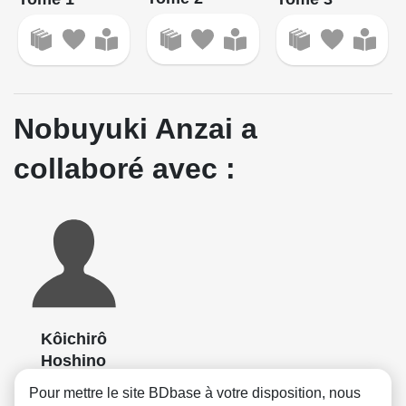
Nobuyuki Anzai a
collaboré avec :
Kôichirô
Hoshino
Scénario
Pour mettre le site BDbase à votre disposition, nous