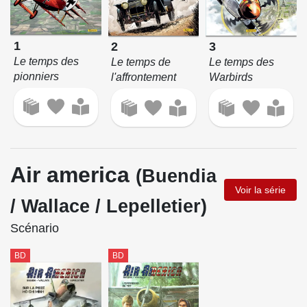
1
2
3
Le temps des
Le temps de
Le temps des
pionniers
l'affrontement
Warbirds
Air america
(Buendia
Voir la série
/ Wallace / Lepelletier)
Scénario
BD
BD