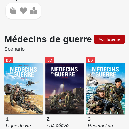
Médecins de guerre
Voir la série
Scénario
BD
BD
BD
2
3
1
À la dérive
Rédemption
Ligne de vie