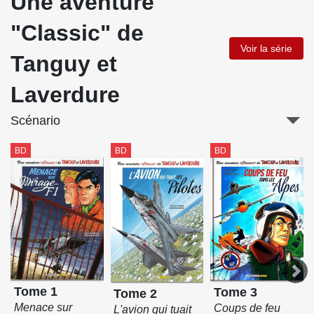
Une aventure
"Classic" de
Voir la série
Tanguy et
Laverdure
Scénario
BD
BD
BD
Tome 1
Tome 3
Tome 2
Menace sur
Coups de feu
L'avion qui tuait