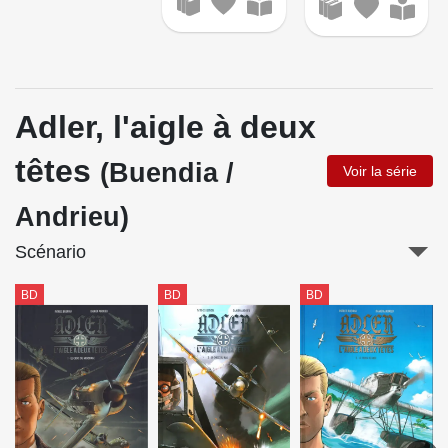
Adler, l'aigle à deux
têtes
(Buendia /
Voir la série
Andrieu)
Scénario
BD
BD
BD