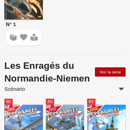
N° 1
Les Enragés du
Voir la série
Normandie-Niemen
Scénario
BD
BD
BD