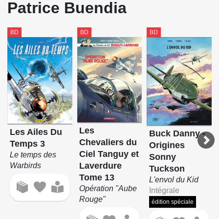
Patrice Buendia
Section Trident
Spiritus & Sancti
BD
BD
BD
Tanguy et Laverdure
Les Chevaliers du Ciel Tanguy et Laverdure
Une aventure "Classic" de Tanguy et Laverdure
Thomas Silane
Unité Félin
Les
Les Ailes Du
Buck Danny -
Chevaliers du
Temps 3
Origines
Ciel Tanguy et
Le temps des
Sonny
Laverdure
Warbirds
Tuckson
Tome 13
L'envol du Kid
Opération "Aube
Intégrale
Rouge"
édition spéciale