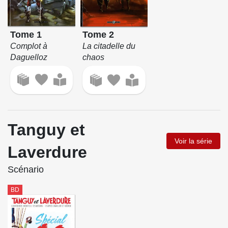
Tome 1
Tome 2
Complot à
La citadelle du
Daguelloz
chaos
Tanguy et
Voir la série
Laverdure
Scénario
BD