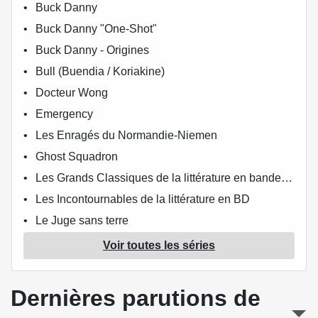
Buck Danny
Buck Danny "One-Shot"
Buck Danny - Origines
Bull (Buendia / Koriakine)
Docteur Wong
Emergency
Les Enragés du Normandie-Niemen
Ghost Squadron
Les Grands Classiques de la littérature en bande dessinée
Les Incontournables de la littérature en BD
Le Juge sans terre
Korea
Voir toutes les séries
Liberty Bessie
Médecins de guerre
Dernières parutions de
Romans de toujours