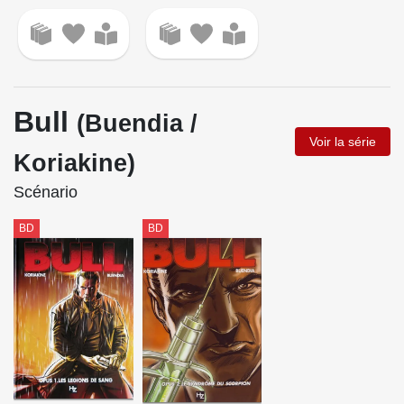
Bull
(Buendia /
Voir la série
Koriakine)
Scénario
BD
BD