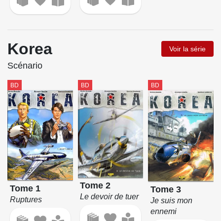
Korea
Voir la série
Scénario
BD
BD
BD
Tome 2
Tome 1
Tome 3
Le devoir de tuer
Ruptures
Je suis mon
ennemi