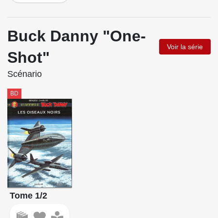
Buck Danny "One-
Voir la série
Shot"
Scénario
BD
Tome 1/2