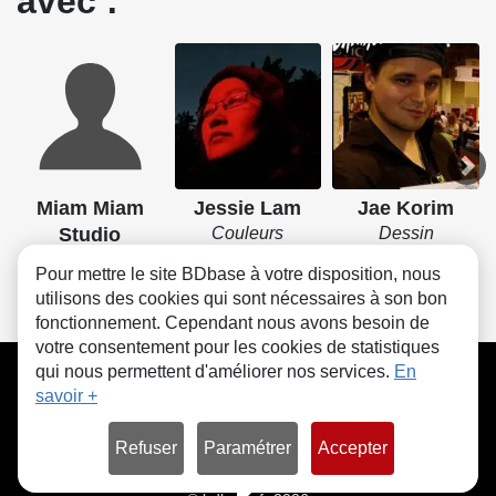
avec :
Miam Miam
Jessie Lam
Jae Korim
Studio
Couleurs
Dessin
Lettrage
Pour mettre le site BDbase à votre disposition, nous
utilisons des cookies qui sont nécessaires à son bon
fonctionnement. Cependant nous avons besoin de
votre consentement pour les cookies de statistiques
CGU
FAQ
Contact
Cookies
qui nous permettent d'améliorer nos services.
En
savoir +
Refuser
Paramétrer
Accepter