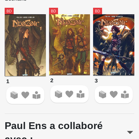
BD
BD
BD
2
3
1
Paul Ens a collaboré