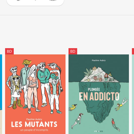
BD
BD