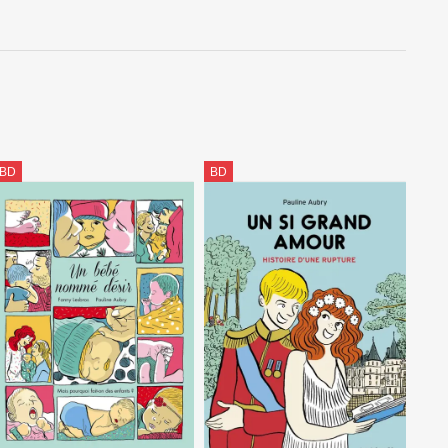
BD
BD