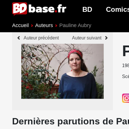
BD
Comic
Accueil
Auteurs
Pauline Aubry
Nouveautés BD
Nouveau
Auteur précédent
Auteur suivant
Prochaines sorties
Prochain
Genres BD
Genres 
19
Scé
Dernières parutions de Pa