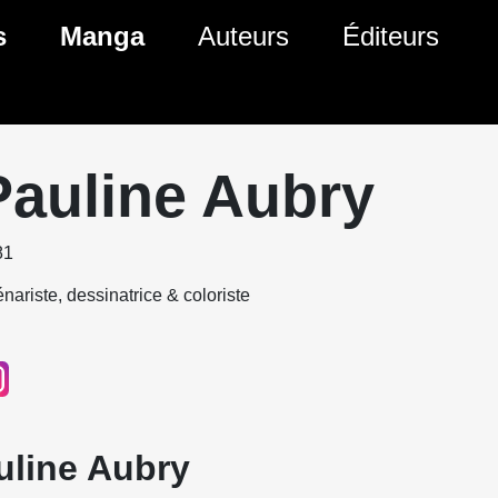
s
Manga
Auteurs
Éditeurs
tés Comics
Nouveautés Manga
 BD
es sorties Comics
Prochaines sorties Manga
Pauline Aubry
Comics
Genres Manga
81
nariste, dessinatrice & coloriste
uline Aubry