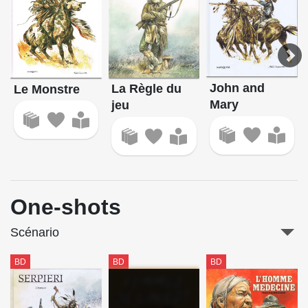
John and
La Règle du
Le Monstre
Mary
jeu
One-shots
Scénario
BD
BD
BD