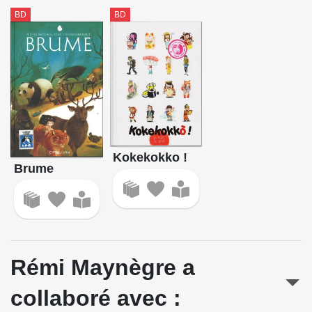
BD
BD
Kokekokko !
Brume
Rémi Maynègre a
collaboré avec :