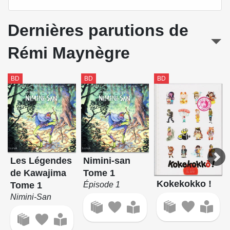
Dernières parutions de
Rémi Maynègre
BD
BD
BD
Les Légendes
Nimini-san
de Kawajima
Tome 1
Kokekokko !
Tome 1
Épisode 1
Nimini-San