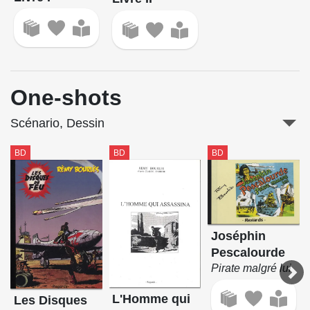
One-shots
Scénario, Dessin
BD
BD
BD
Joséphin
Pescalourde
Pirate malgré lui
L'Homme qui
Les Disques