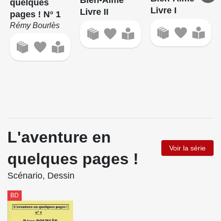
quelques
Livre I
Livre II
pages ! N° 1
Rémy Bourlès
L'aventure en
Voir la série
quelques pages !
Scénario, Dessin
BD