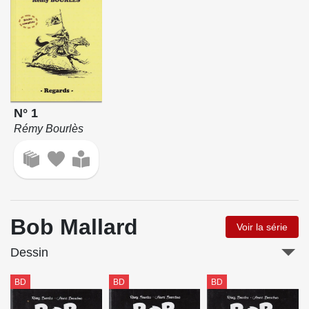
N° 1
Rémy Bourlès
Bob Mallard
Voir la série
Dessin
BD
BD
BD