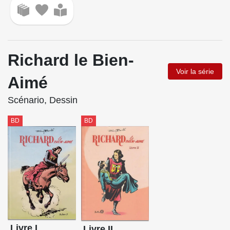
Richard le Bien-
Voir la série
Aimé
Scénario, Dessin
BD
BD
Livre I
Livre II