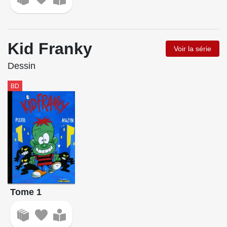
Kid Franky
Voir la série
Dessin
BD
Tome 1