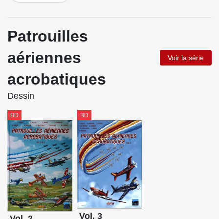
Patrouilles
aériennes
Voir la série
acrobatiques
Dessin
BD
BD
Vol. 3
Vol. 2