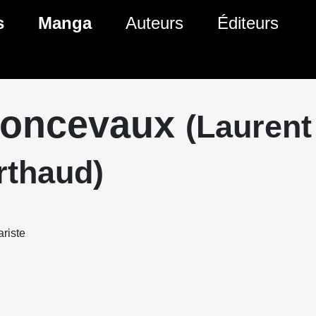
s
Manga
Auteurs
Éditeurs
tés Comics
Nouveautés Manga
 BD
es sorties Comics
Prochaines sorties Manga
oncevaux
(Laurent
Comics
Genres Manga
rthaud)
riste