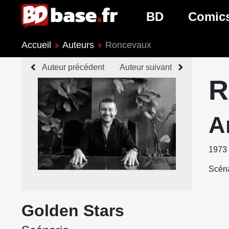
BD
Comic
Accueil
Auteurs
Roncevaux
Nouveautés BD
Nouveau
Auteur précédent
Auteur suivant
Prochaines sorties
Prochain
R
Genres BD
Genres 
A
1973
Scéna
Golden Stars