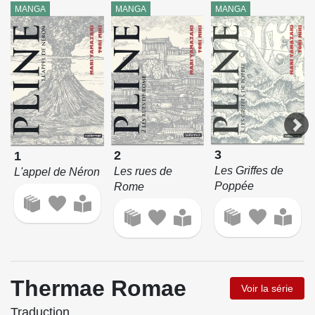
MANGA
MANGA
MANGA
3
2
1
Les Griffes de
Les rues de
L'appel de Néron
Poppée
Rome
Thermae Romae
Voir la série
Traduction