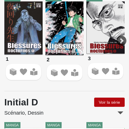
3
1
2
Initial D
Voir la série
Scénario, Dessin
MANGA
MANGA
MANGA