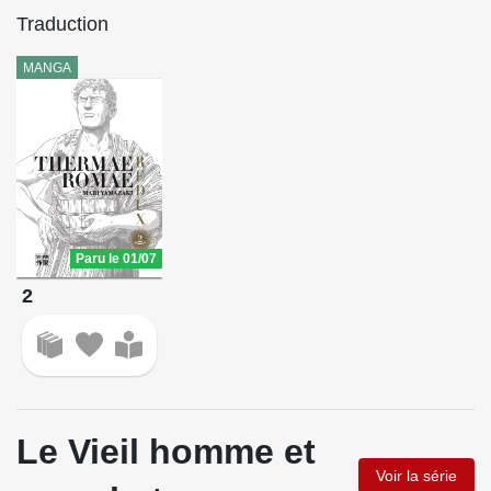
Traduction
MANGA
Paru le 01/07
2
Le Vieil homme et
Voir la série