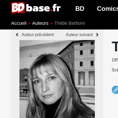
BD
Comic
Accueil
Auteurs
Thilde Barboni
Nouveautés BD
Nouveau
Auteur précédent
Auteur suivant
Prochaines sorties
Prochain
Genres BD
Genres 
19
Scé