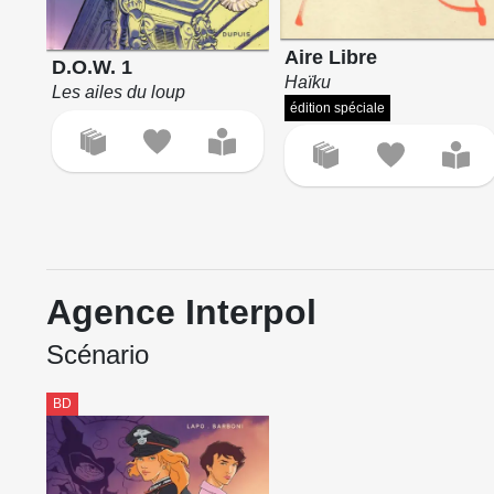
Aire Libre
D.O.W. 1
Haïku
Les ailes du loup
édition spéciale
Agence Interpol
Scénario
BD