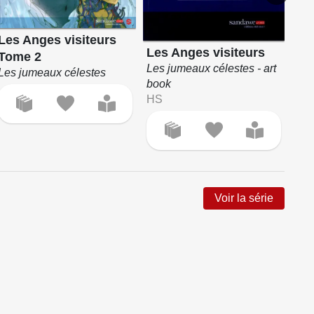
Les Anges visiteurs
Mo
Les Anges visiteurs
Tome 2
Vani
Les jumeaux célestes - art
Les jumeaux célestes
book
HS
Voir la série