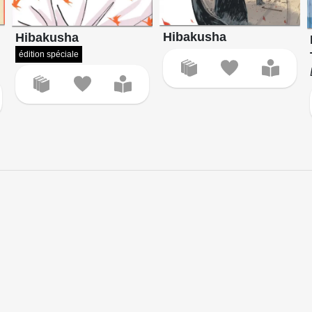
Hibakusha
Hibakusha
édition spéciale