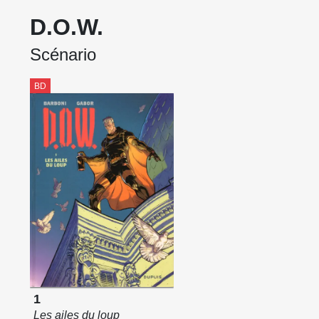
D.O.W.
Scénario
BD
1
Les ailes du loup