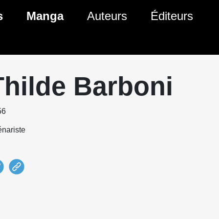
s
Manga
Auteurs
Éditeurs
tés Comics
Nouveautés Manga
 BD
es sorties Comics
Prochaines sorties Manga
Thilde Barboni
Comics
Genres Manga
56
nariste