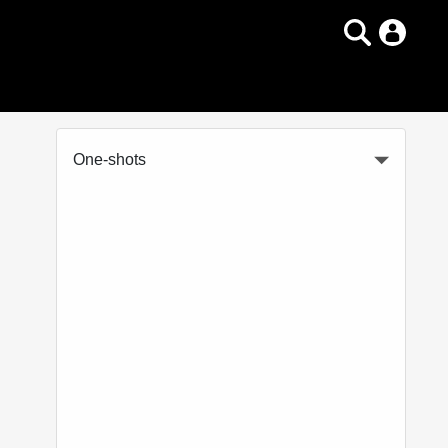
One-shots