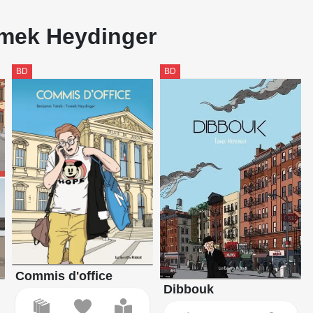
omek Heydinger
BD
BD
Commis d'office
Dibbouk