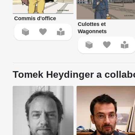
Commis d'office
Culottes et
Wagonnets
Tomek Heydinger a collabo