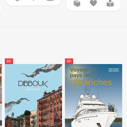
BD
BD