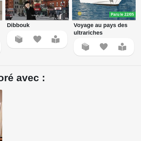
Paru le 22/05
Dibbouk
Voyage au pays des
ultrariches
ré avec :