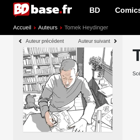
BD
Comic
Accueil
Auteurs
Tomek Heydinger
Nouveautés BD
Nouveau
Auteur précédent
Auteur suivant
Prochaines sorties
Prochain
Genres BD
Genres 
Scé