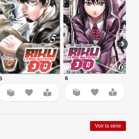
6
5
7
Voir la série