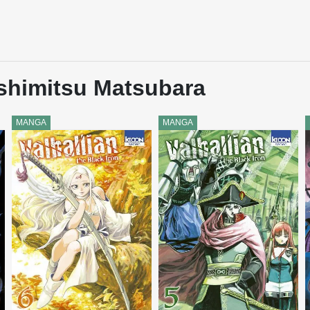
oshimitsu Matsubara
MANGA
MANGA