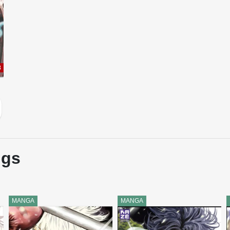
8
ngs
MANGA
MANGA