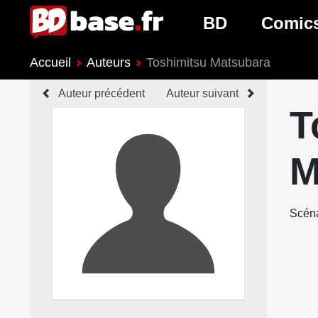
BD
Comic
Accueil
Auteurs
Toshimitsu Matsubara
Nouveautés BD
Nouveau
Auteur précédent
Auteur suivant
Prochaines sorties
Prochain
T
Genres BD
Genres 
M
Scéna