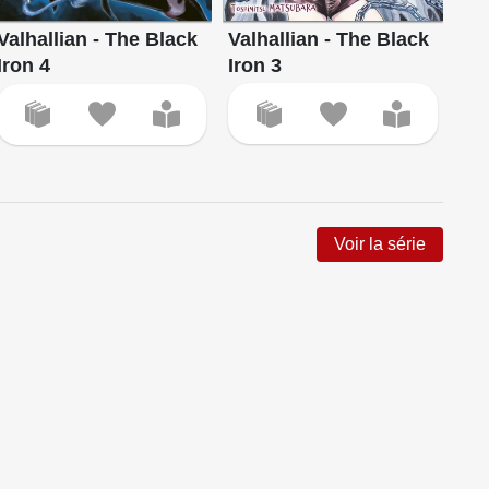
Valhallian - The Black
Val
Valhallian - The Black
Iron 3
Iro
Iron 4
Voir la série