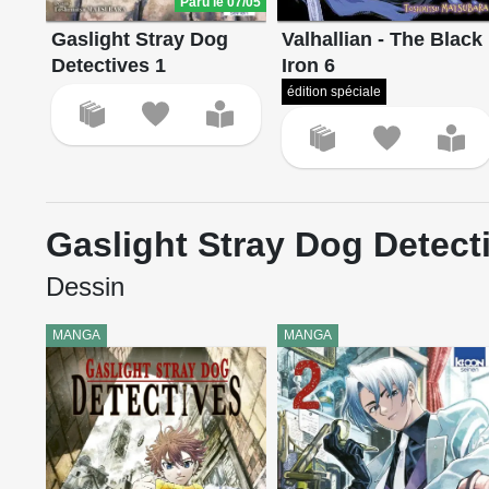
Paru le 07/05
Valhallian - The Black
Gaslight Stray Dog
Iron 6
Detectives 1
édition spéciale
Gaslight Stray Dog Detect
Dessin
MANGA
MANGA