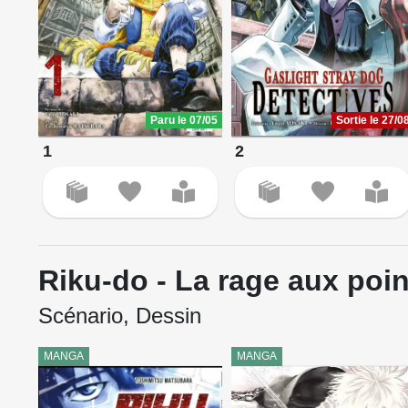
Paru le 07/05
Sortie le 27/0
1
2
Riku-do - La rage aux poi
Scénario, Dessin
MANGA
MANGA