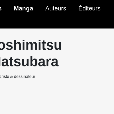
s
Manga
Auteurs
Éditeurs
tés Comics
Nouveautés Manga
 BD
es sorties Comics
Prochaines sorties Manga
oshimitsu
Comics
Genres Manga
atsubara
riste & dessinateur