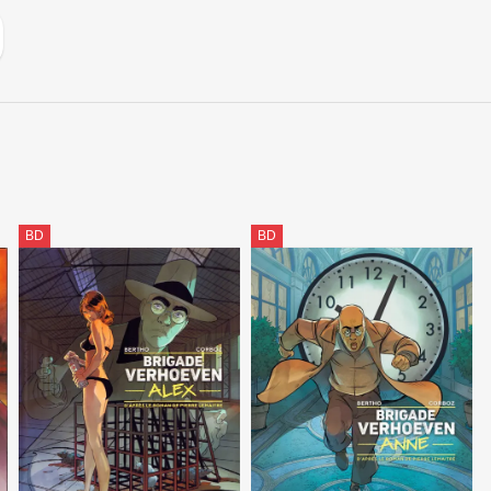
BD
BD