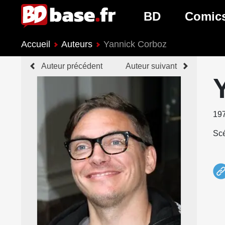
BD
Comic
Accueil
Auteurs
Yannick Corboz
Nouveautés BD
Nouveau
Auteur précédent
Auteur suivant
Prochaines sorties
Prochain
Genres BD
Genres 
19
Scé