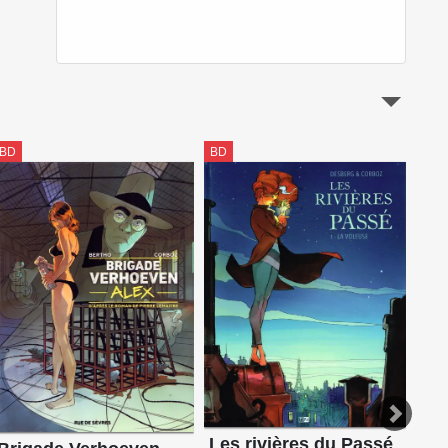
BD
BD
BD
Les rivières du Passé