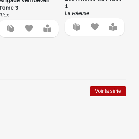
Br
Brigade Verhoeven
1
To
Tome 3
La voleuse
Irè
Alex
Voir la série