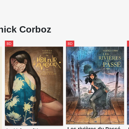
nick Corboz
BD
BD
Les rivières du Passé