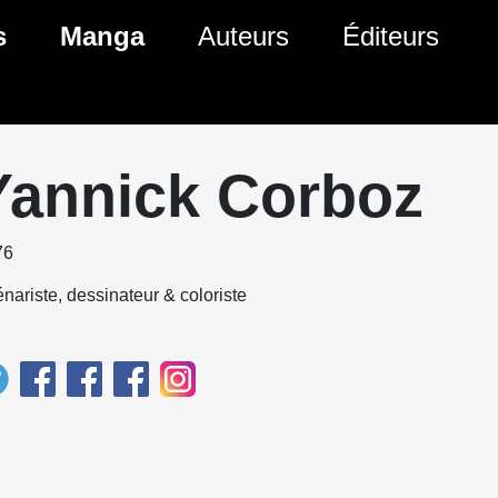
s
Manga
Auteurs
Éditeurs
tés Comics
Nouveautés Manga
 BD
es sorties Comics
Prochaines sorties Manga
Yannick Corboz
Comics
Genres Manga
76
nariste, dessinateur & coloriste