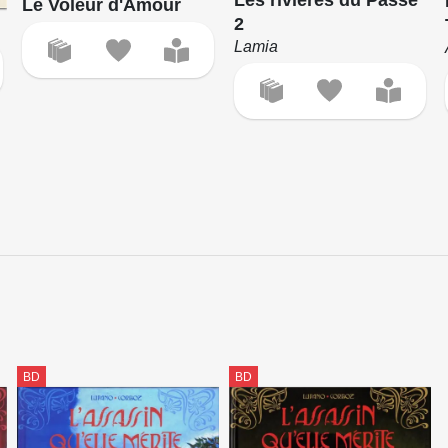
Le Voleur d'Amour
2
Lamia
BD
BD