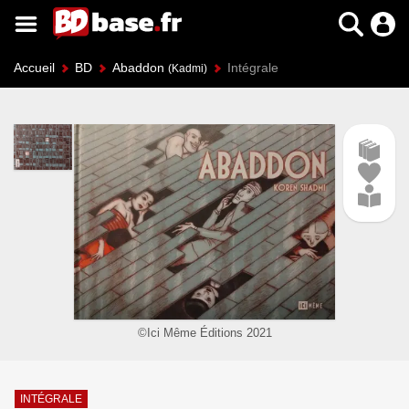
Accueil
BD
Abaddon
Intégrale
(Kadmi)
©Ici Même Éditions 2021
INTÉGRALE