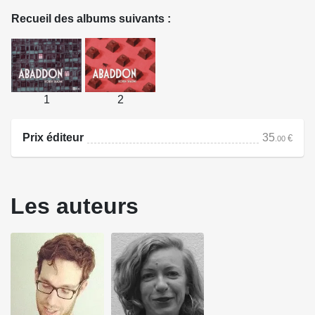
Recueil des albums suivants :
Ainsi commence "Abaddon", le plus fascinant et le plus
dérangeant des romans graphiques de Koren Shadmi.
Ainsi commence un cauchemar polymorphe, où l'auteur
alterne le quotidien emmuré des cinq protagonistes et les
1
2
cauchemars du héros, hanté par des images de guerre.
Immédiatement, le lecteur est pris au piège, happé par
Prix éditeur
35
€
.00
l'angoisse, et n'aura de cesse de tenter de trouver une
explication à cet enfermement. Le héros est-il victime
d'une machination infernale, ou bien en proie à la folie ?
Les auteurs
Voici enfin éditée l'intégrale d'"Abaddon", indispensable à
tout amateur de l'univers de Koren Shadmi.
Source : Ici Même Éditions