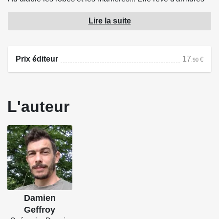
étincelantes, de combats glorieux et d'aventures au grand
Lire la suite
galop !
À ses côtés, Gérard chevalier du dimanche et loser
Prix éditeur
17
€
.90
patenté l'accompagne bon gré mal gré.
Car la destinée d'Agnès n'a rien d'ordinaire : elle est la
seule à avoir arraché de la roche l'épée magique de
L'auteur
Gunthar. L'unique élue de la prophétie.
Son devoir est clair : accomplir la Quête. Et affronter le
plus terrible des monstres... le dragon Gorzola.
Source : Fluide Glacial
Damien
Geffroy