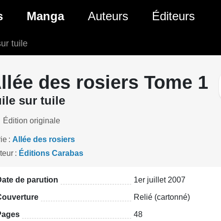
ante)
s
Manga
Auteurs
Éditeurs
ur tuile
tés Comics
Nouveautés Manga
 BD
es sorties Comics
Prochaines sorties Manga
llée des rosiers Tome 1
Comics
Genres Manga
ile sur tuile
Édition originale
ie
Allée des rosiers
teur
Éditions Carabas
ate de parution
1er juillet 2007
Couverture
Relié (cartonné)
Pages
48