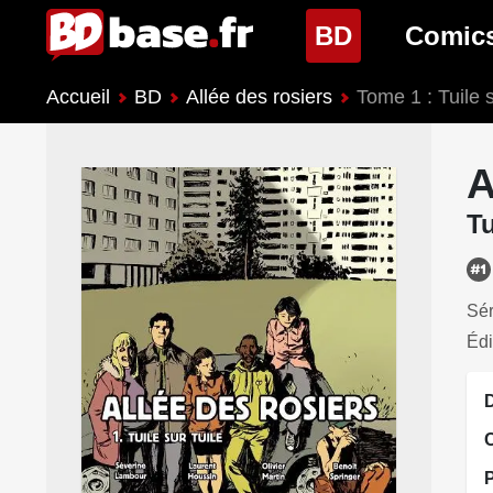
(page cour
BD
Comic
Accueil
BD
Allée des rosiers
Tome 1 : Tuile s
Nouveautés BD
Nouveau
Prochaines sorties
Prochain
A
Genres BD
Genres 
Tu
Sér
Édi
D