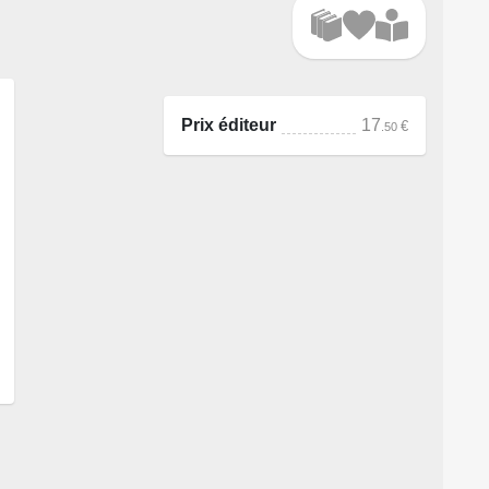
Prix éditeur
17
€
.50