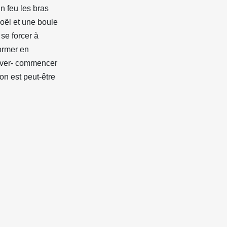
 feu les bras
noël et une boule
 se forcer à
ormer en
river- commencer
on est peut-être