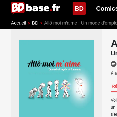
(page cour
BD
Comic
Accueil
BD
Allô moi m'aime : Un mode d'emplo
Nouveautés BD
Nouveau
Prochaines sorties
Prochain
A
Genres BD
Genres 
U
Édi
R
Voi
un 
s'e