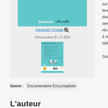
sur
lev
dis
sem
Agrandir l'image
réc
à s
©Association B.L.E 2016
sip
Sou
Genre
Documentaire-Encyclopédie
L'auteur