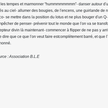
 les tempes et marmonner “hummmmmmmm”- danser autour d'un
és au ciel- allumer des bougies, de l'encens, une guirlande de 
co- se mettre dans la position du lotus et ne plus bouger d'un Q-
pêcher de penser- prévenir tout le monde que l'on va se transf
epteur divin là maintenant- commencer à flipper de ne pas y ar
e dire que ce que l'on veut faire estcomplètement barré, et que l'
honné.
rce : Association B.L.E