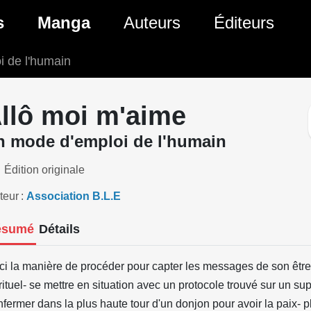
ante)
s
Manga
Auteurs
Éditeurs
i de l'humain
tés Comics
Nouveautés Manga
 BD
es sorties Comics
Prochaines sorties Manga
llô moi m'aime
Comics
Genres Manga
n mode d'emploi de l'humain
Édition originale
teur
Association B.L.E
ésumé
Détails
ci la manière de procéder pour capter les messages de son être 
rituel- se mettre en situation avec un protocole trouvé sur un supe
nfermer dans la plus haute tour d'un donjon pour avoir la paix- 