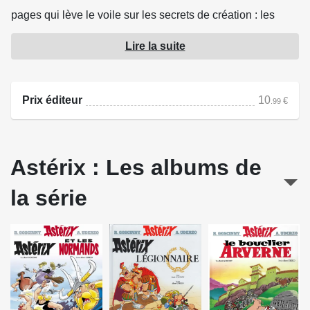
pages qui lève le voile sur les secrets de création : les
mécanismes comiques du récit, la naissance du
Lire la suite
personnage de Goudurix, ou encore les références
musicales liées à Assurancetourix...
Prix éditeur
10
€
.99
Source : Hachette
Astérix : Les albums de
la série