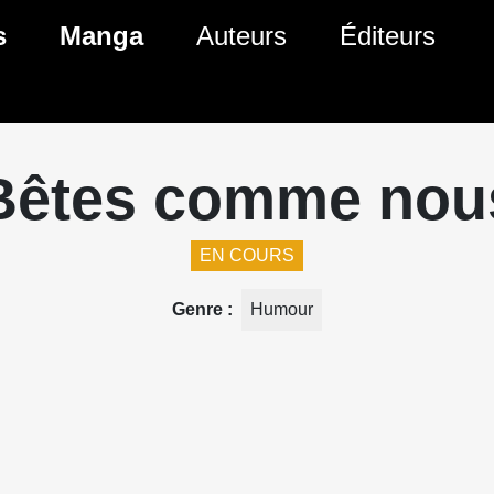
ante)
s
Manga
Auteurs
Éditeurs
tés Comics
Nouveautés Manga
 BD
es sorties Comics
Prochaines sorties Manga
Bêtes comme nou
Comics
Genres Manga
EN COURS
Genre
Humour