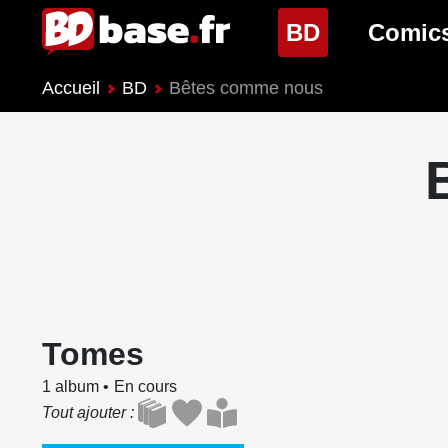
(page cour
BD
Comic
Accueil
BD
Bêtes comme nous
Nouveautés BD
Nouveau
Prochaines sorties
Prochain
Genres BD
Genres 
Tomes
1 album
En cours
Tout ajouter