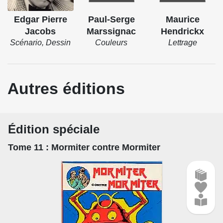
tromper les banques, après avoir mis le savant hors d'état
Edgar Pierre
Paul-Serge
Maurice
de nuire...
Jacobs
Marssignac
Hendrickx
Scénario, Dessin
Couleurs
Lettrage
Source : Blake et Mortimer
Autres éditions
Édition spéciale
Tome 11
: Mormiter contre Mormiter