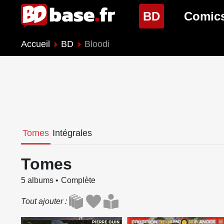
(page cour
BD
Comic
Accueil
BD
Bloodi
Nouveautés BD
Nouveau
Prochaines sorties
Prochain
Genres BD
Genres 
Tomes
Intégrales
Tomes
5 albums
Complète
Tout ajouter