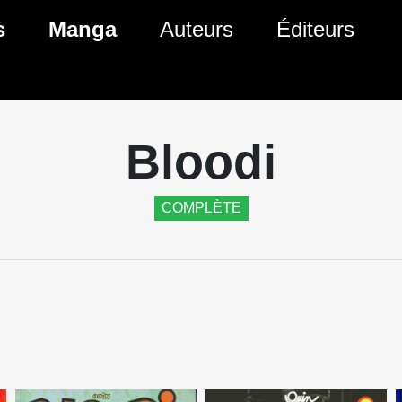
ante)
s
Manga
Auteurs
Éditeurs
tés Comics
Nouveautés Manga
 BD
es sorties Comics
Prochaines sorties Manga
Bloodi
Comics
Genres Manga
COMPLÈTE