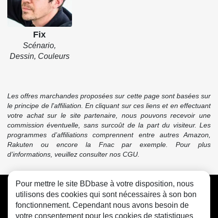
développeur un peu perdu, chef de projet numérique
pipeau ou simple victime d'un mot de passe oublié, vous
vous reconnaîtrez dans ces histoires aussi drôles que
Fix
Scénario,
douloureusement vraies.
Dessin, Couleurs
Source : Diateino
Les offres marchandes proposées sur cette page sont basées sur
le principe de l'affiliation. En cliquant sur ces liens et en effectuant
votre achat sur le site partenaire, nous pouvons recevoir une
commission éventuelle, sans surcoût de la part du visiteur. Les
programmes d’affiliations comprennent entre autres Amazon,
Rakuten ou encore la Fnac par exemple. Pour plus
d’informations, veuillez consulter nos CGU.
Pour mettre le site BDbase à votre disposition, nous
CGU
FAQ
Contact
Cookies
utilisons des cookies qui sont nécessaires à son bon
fonctionnement. Cependant nous avons besoin de
votre consentement pour les cookies de statistiques