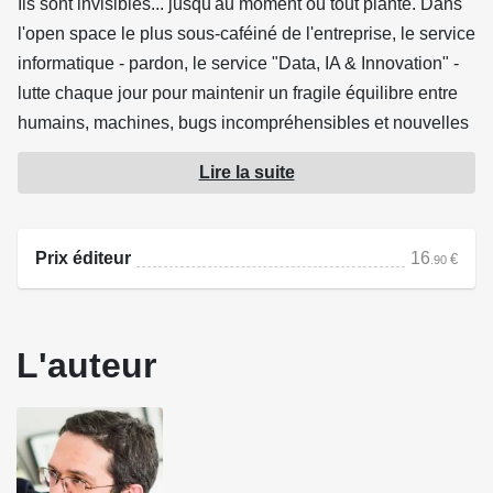
Ils sont invisibles... jusqu'au moment où tout plante. Dans
l'open space le plus sous-caféiné de l'entreprise, le service
informatique - pardon, le service "Data, IA & Innovation" -
lutte chaque jour pour maintenir un fragile équilibre entre
humains, machines, bugs incompréhensibles et nouvelles
lubies-à-la-mode du directeur. Après le succès de la série
Lire la suite
Chief Bullshit Officer, Fix nous emmène au cœur des
extraordinaires aventures d'un service IT absolument
Prix éditeur
16
€
.90
ordinaire.
Cloud franchement brumeux, project management en
L'auteur
panne sèche, IA stupide, transformation numérique
poussive, data inutilisable, cybersécurité passoire... Toutes
les thématiques sont traitées en un peu plus de 100 pages
de gags, de situations (trop) réelles et de dialogues
ciselés. Que vous soyez data scientist, consultant en IA,