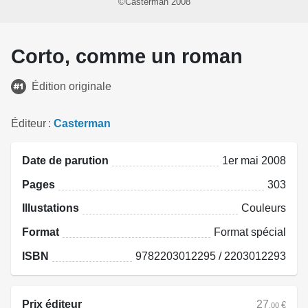
©Casterman 2008
Corto, comme un roman
Édition originale
Éditeur
Casterman
Date de parution
1er mai 2008
Pages
303
Illustations
Couleurs
Format
Format spécial
ISBN
9782203012295 / 2203012293
Prix éditeur
27
€
.00