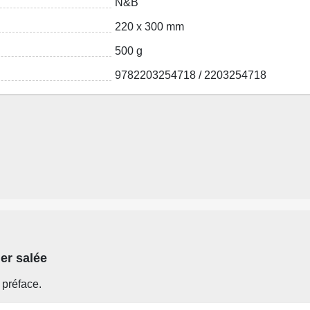
N&B
220 x 300 mm
500 g
9782203254718 / 2203254718
mer salée
préface.