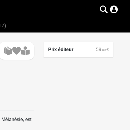
17)
Prix éditeur
59
€
.00
 Mélanésie, est