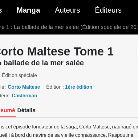
ante)
s
Manga
Auteurs
Éditeurs
e 1 : La ballade de la mer salée (Édition spéciale de 20
tés Comics
Nouveautés Manga
 BD
es sorties Comics
Prochaines sorties Manga
orto Maltese Tome 1
Comics
Genres Manga
 ballade de la mer salée
Édition spéciale
ie
Corto Maltese
Édition
1ère édition
teur
Casterman
ésumé
Détails
s cet épisode fondateur de la saga, Corto Maltese, naufragé en
ueilli à bord du navire de sa vieille connaissance, Raspoutine.