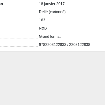
on
18 janvier 2017
Relié (cartonné)
163
N&B
Grand format
9782203122833 / 2203122838