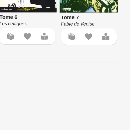
Tome 6
Tome 7
To
Les celtiques
Fable de Venise
La 
Sa