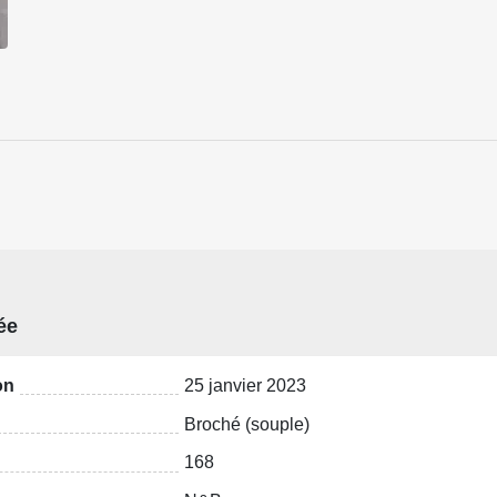
ée
on
25 janvier 2023
Broché (souple)
168