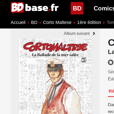
(page cour
BD
Comic
Accueil
BD
Corto Maltese
1ère édition
Tom
Nouveautés BD
Nouveau
Album suivant
Prochaines sorties
Prochain
C
Genres BD
Genres 
La
Sér
Édi
R
Dan
rec