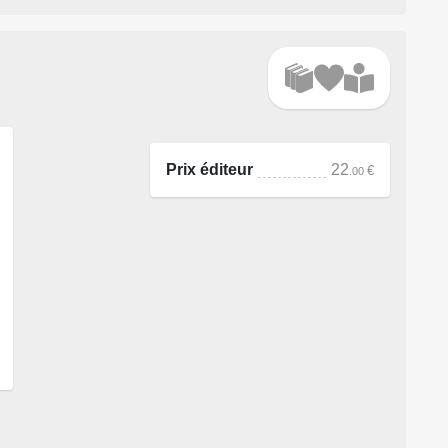
Prix éditeur
22
€
.00