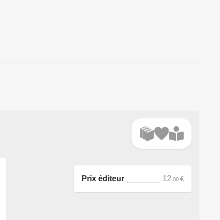
Prix éditeur
12
€
.00