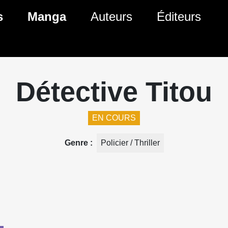
ante)
s
Manga
Auteurs
Éditeurs
tés Comics
Nouveautés Manga
 BD
es sorties Comics
Prochaines sorties Manga
Détective Titou
Comics
Genres Manga
EN COURS
Genre
Policier / Thriller