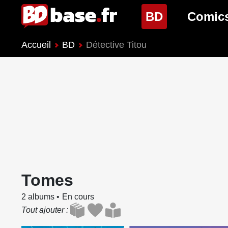
(page cour
BD
Comic
Accueil
BD
Détective Titou
Nouveautés BD
Nouveau
Prochaines sorties
Prochain
Genres BD
Genres 
Tomes
2 albums
En cours
Tout ajouter