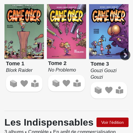
Tome 2
Tome 1
Tome 3
No Problemo
Blork Raider
Gouzi Gouzi
Gouzi
Les Indispensables
Voir l'édition
3 albums
Complète
En arrêt de commercialisation