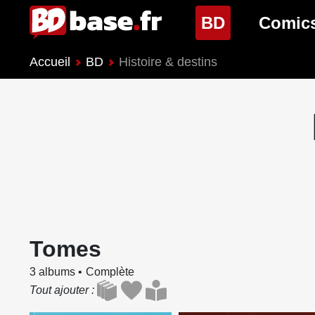
(page cour
BD
Comic
Accueil
BD
Histoire & destins
Nouveautés BD
Nouveau
Prochaines sorties
Prochain
Genres BD
Genres 
Tomes
3 albums
Complète
Tout ajouter