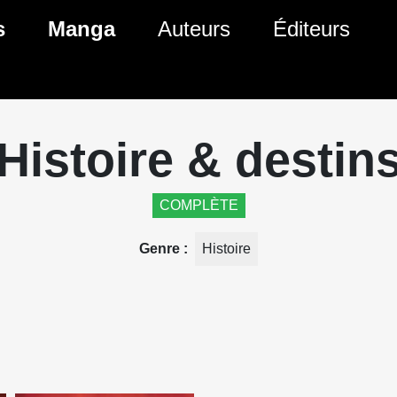
ante)
s
Manga
Auteurs
Éditeurs
tés Comics
Nouveautés Manga
 BD
es sorties Comics
Prochaines sorties Manga
Histoire & destin
Comics
Genres Manga
COMPLÈTE
Genre
Histoire