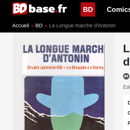
(page cour
BD
Comic
Accueil
BD
La Longue marche d'Antonin
Nouveautés BD
Nouveau
Prochaines sorties
Prochain
L
Genres BD
Genres 
d
Édi
D