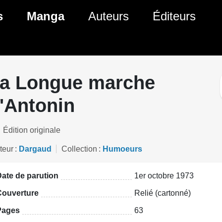
ante)
s
Manga
Auteurs
Éditeurs
tés Comics
Nouveautés Manga
 BD
es sorties Comics
Prochaines sorties Manga
a Longue marche
Comics
Genres Manga
'Antonin
Édition originale
teur
Dargaud
Collection
Humoeurs
ate de parution
1er octobre 1973
Couverture
Relié (cartonné)
Pages
63