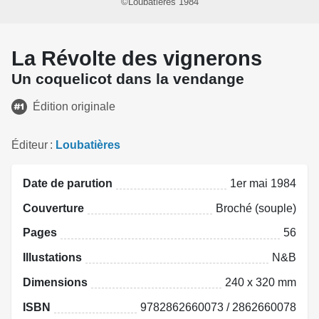
©Loubatières 1984
La Révolte des vignerons
Un coquelicot dans la vendange
Édition originale
Éditeur
Loubatières
Date de parution
1er mai 1984
Couverture
Broché (souple)
Pages
56
Illustations
N&B
Dimensions
240 x 320 mm
ISBN
9782862660073 / 2862660078