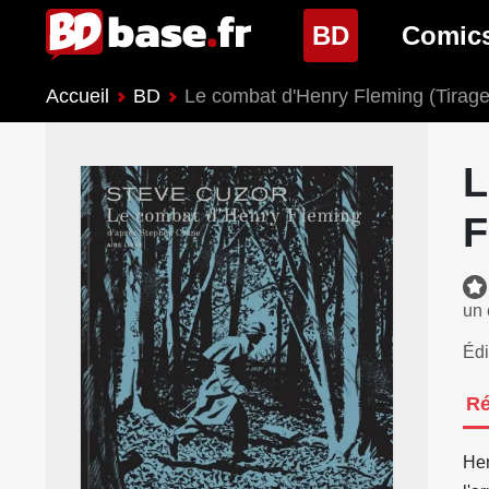
(page cour
BD
Comic
Accueil
BD
Le combat d'Henry Fleming (Tirage
Nouveautés BD
Nouveau
Prochaines sorties
Prochain
L
Genres BD
Genres 
F
un 
Édi
R
Hen