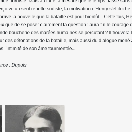
rmée nordiste. Mais au fur et à mesure que le temps passe sans 
rçoive un seul rebelle sudiste, la motivation d'Henry s'effiloche
arrive la nouvelle que la bataille est pour bientôt... Cette fois, H
ix que de se poser clairement la question : aura-t-il le courage d
nde boucherie des marées humaines se percutant ? Il trouvera 
r des détonations de la bataille, mais aussi du dialogue mené
s l'intimité de son âme tourmentée...
rce : Dupuis