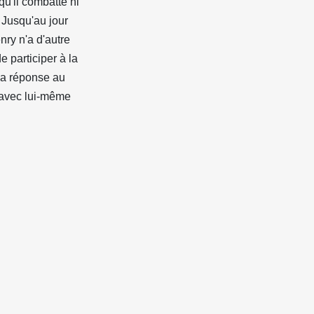
qu'il combatte ni
. Jusqu'au jour
enry n'a d'autre
e participer à la
la réponse au
 avec lui-même