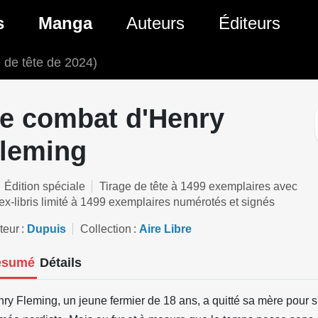
ante)
s
Manga
Auteurs
Éditeurs
 de tête de 2024)
tés Comics
Nouveautés Manga
 BD
es sorties Comics
Prochaines sorties Manga
e combat d'Henry
Comics
Genres Manga
leming
Édition spéciale
Tirage de tête à 1499 exemplaires avec
ex-libris limité à 1499 exemplaires numérotés et signés
teur
Dupuis
Collection
Aire Libre
ésumé
Détails
ry Fleming, un jeune fermier de 18 ans, a quitté sa mère pour 