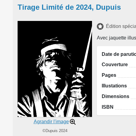
Tirage Limité de 2024, Dupuis
Édition spéci
Avec jaquette illu
Date de paruti
Couverture
Pages
Illustations
Dimensions
ISBN
Agrandir l'image
©Dupuis 2024