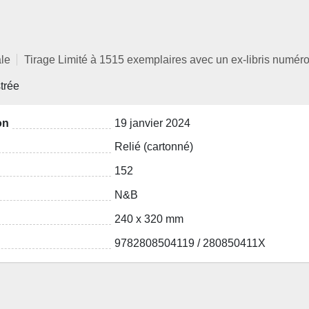
ale
Tirage Limité à 1515 exemplaires avec un ex-libris numér
strée
on
19 janvier 2024
Relié (cartonné)
152
N&B
240 x 320 mm
9782808504119 / 280850411X