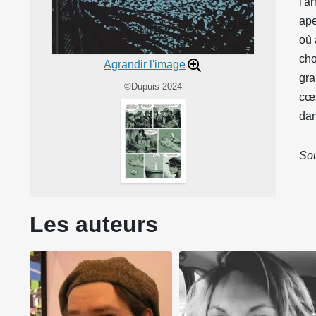
l'a
ape
où 
cho
Agrandir l'image
gra
©Dupuis 2024
cœu
dan
Sou
Les auteurs