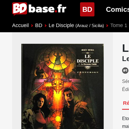
(page cour
BD
Comic
Accueil
BD
Le Disciple
Tome 1 
Nouveautés BD
Nouveau
(Arauz / Sicilia)
Prochaines sorties
Prochain
L
Genres BD
Genres 
L
Sér
Édi
R
Eto
mai