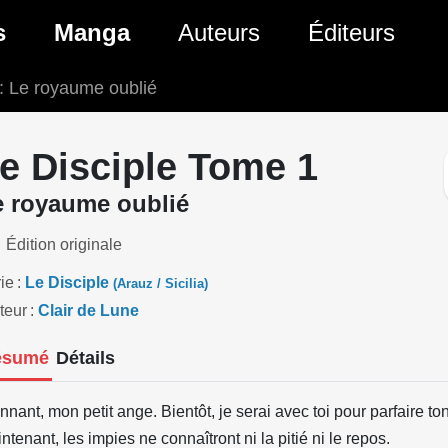
ante)
s
Manga
Auteurs
Éditeurs
: Le royaume oublié
tés Comics
Nouveautés Manga
 BD
es sorties Comics
Prochaines sorties Manga
e Disciple Tome 1
Comics
Genres Manga
e royaume oublié
Édition originale
ie
Le Disciple
(Arauz / Sicilia)
teur
Clair de Lune
ésumé
Détails
nnant, mon petit ange. Bientôt, je serai avec toi pour parfaire to
ntenant, les impies ne connaîtront ni la pitié ni le repos.