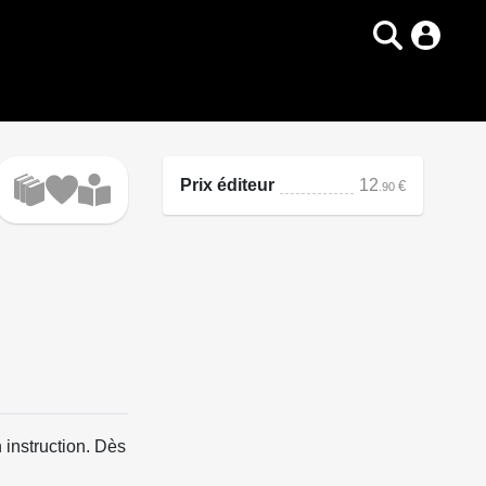
Prix éditeur
12
€
.90
n instruction. Dès