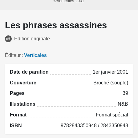
©Verticales 2001
Les phrases assassines
Édition originale
Éditeur
Verticales
Date de parution
1er janvier 2001
Couverture
Broché (souple)
Pages
39
Illustations
N&B
Format
Format spécial
ISBN
9782843350948 / 2843350948