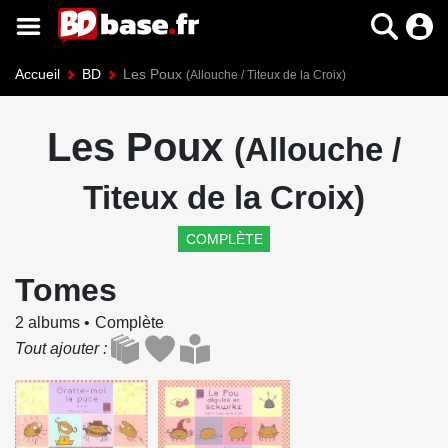
Accueil
BD
Les Poux
(Allouche / Titeux de la Croix)
Les Poux
(Allouche /
Titeux de la Croix)
COMPLÈTE
Tomes
2 albums
Complète
Tout ajouter