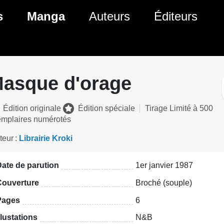
ante)
s
Manga
Auteurs
Éditeurs
tés Comics
Nouveautés Manga
 BD
es sorties Comics
Prochaines sorties Manga
asque d'orage
Comics
Genres Manga
Édition originale
Édition spéciale
Tirage Limité à 500
mplaires numérotés
teur
Librairie Kroki
ate de parution
1er janvier 1987
Couverture
Broché (souple)
Pages
6
llustations
N&B