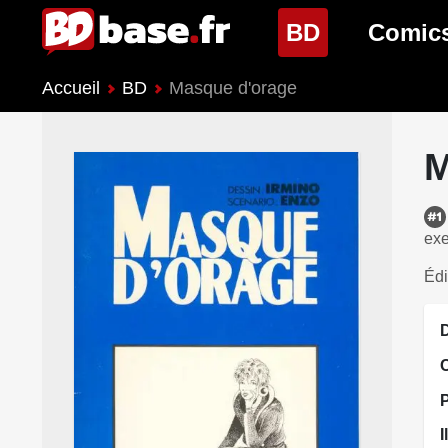
(page cour
BD
Comic
Accueil
BD
Masque d'orage
Nouveautés BD
Nouveau
Prochaines sorties
Prochain
M
Genres BD
Genres 
exe
Édi
D
I