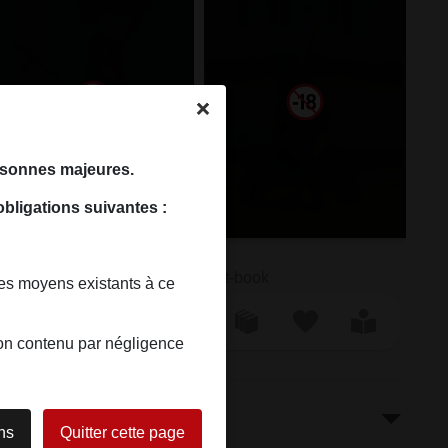
ersonnes majeures.
obligations suivantes :
V
VI
Art-book
Art-book
les moyens existants à ce
 son contenu par négligence
ans
Quitter cette page