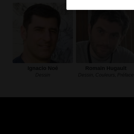
Ignacio Noé
Romain Hugault
Dessin
Dessin, Couleurs, Préface