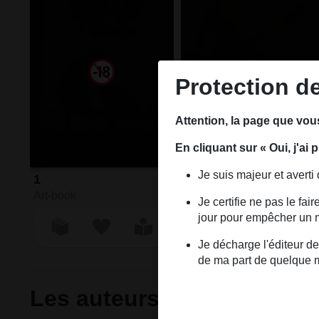
Protection d
Attention, la page que vou
En cliquant sur « Oui, j'ai
Je suis majeur et averti
1
2
Art-book
Art-book
Je certifie ne pas le fa
jour pour empêcher un mi
Je décharge l'éditeur de
de ma part de quelque 
Les auteurs