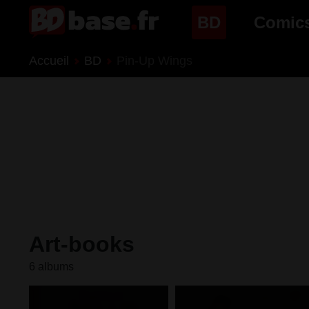
(page cour
BD
Comic
Accueil
BD
Pin-Up Wings
Nouveautés BD
Nouveau
Prochaines sorties
Prochain
Genres BD
Genres 
Art-books
6 albums