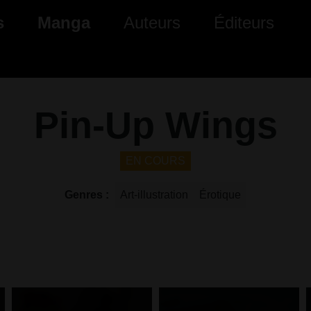
ante)
s
Manga
Auteurs
Éditeurs
tés Comics
Nouveautés Manga
 BD
es sorties Comics
Prochaines sorties Manga
Pin-Up Wings
Comics
Genres Manga
EN COURS
Genres
Art-illustration
Érotique