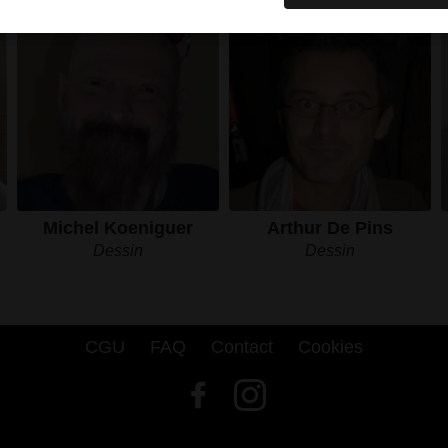
Michel Koeniguer
Arthur De Pins
Dessin
Dessin
CGU
FAQ
Contact
Cookies