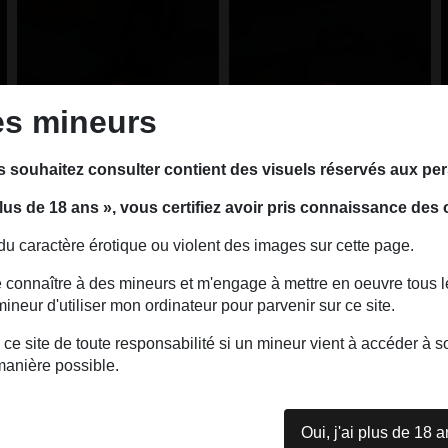
es mineurs
s souhaitez consulter contient des visuels réservés aux p
 plus de 18 ans », vous certifiez avoir pris connaissance des 
 du caractère érotique ou violent des images sur cette page.
04
3
Art-book
Art-book
ire connaître à des mineurs et m'engage à mettre en oeuvre tous 
neur d'utiliser mon ordinateur pour parvenir sur ce site.
 ce site de toute responsabilité si un mineur vient à accéder à
manière possible.
Oui, j'ai plus de 18 