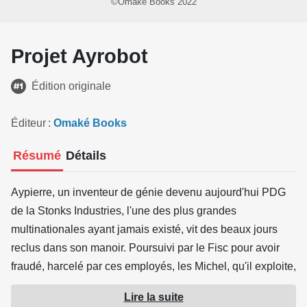
©Omaké Books 2022
Projet Ayrobot
Édition originale
Éditeur
Omaké Books
Résumé
Détails
Aypierre, un inventeur de génie devenu aujourd'hui PDG
de la Stonks Industries, l'une des plus grandes
multinationales ayant jamais existé, vit des beaux jours
reclus dans son manoir. Poursuivi par le Fisc pour avoir
fraudé, harcelé par ces employés, les Michel, qu'il exploite,
sa tranquillité est menacée. Tout va basculer le jour où le
Lire la suite
manoir se fait prendre d'assaut… Aypierre n'a d'autre