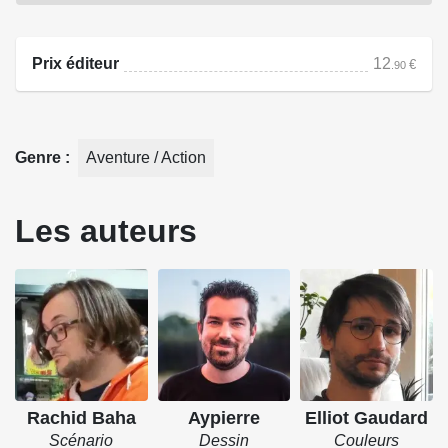
solution que de sortir le grand jeu !
Prix éditeur
12
€
.90
Source : Omaké Books
Genre
Aventure / Action
Les auteurs
Rachid Baha
Aypierre
Elliot Gaudard
Scénario
Dessin
Couleurs