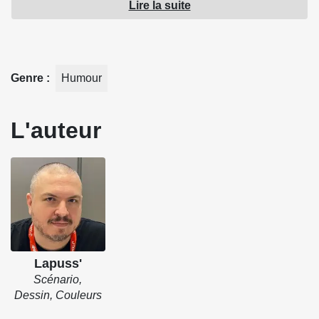
Lire la suite
et dérision, pour le plaisir des zygomatiques.
Source : Les éditions Poivre & Sel
Genre
Humour
L'auteur
Lapuss'
Scénario,
Dessin, Couleurs