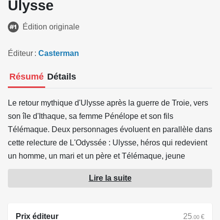
Ulysse
Édition originale
Éditeur
Casterman
Résumé
Détails
Le retour mythique d'Ulysse après la guerre de Troie, vers
son île d'Ithaque, sa femme Pénélope et son fils
Télémaque. Deux personnages évoluent en parallèle dans
cette relecture de L'Odyssée : Ulysse, héros qui redevient
un homme, un mari et un père et Télémaque, jeune
homme en passe de devenir un héros !
Lire la suite
Créé en 1963 pour le journal jeunesse Il Corriere dei
Piccoli, cette magnifique adaptation en images d'Homère
Prix éditeur
25
€
.00