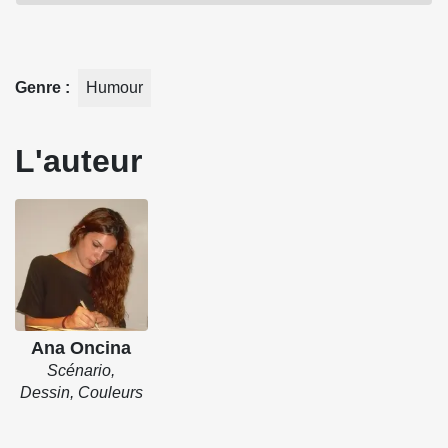
constituent cet album sont poétiques, sensibles et
décalées.Elles peuvent se lire et se relire dans n'importe
quel ordre. Elles sont toutes issues du blog de l'auteur.
Genre
Humour
Source : Marabout
L'auteur
Ana Oncina
Scénario,
Dessin, Couleurs