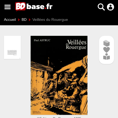
Accueil
BD
Veillées du Rouergue