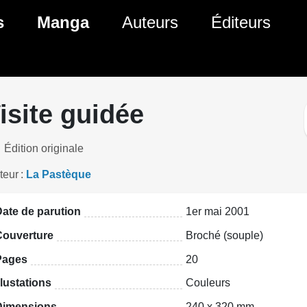
ante)
s
Manga
Auteurs
Éditeurs
tés Comics
Nouveautés Manga
 BD
es sorties Comics
Prochaines sorties Manga
isite guidée
Comics
Genres Manga
Édition originale
teur
La Pastèque
ate de parution
1er mai 2001
Couverture
Broché (souple)
Pages
20
llustations
Couleurs
Dimensions
240 x 320 mm