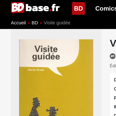
(page cour
BD
Comic
Accueil
BD
Visite guidée
Nouveautés BD
Nouveau
Prochaines sorties
Prochain
V
Genres BD
Genres 
Édi
D
I