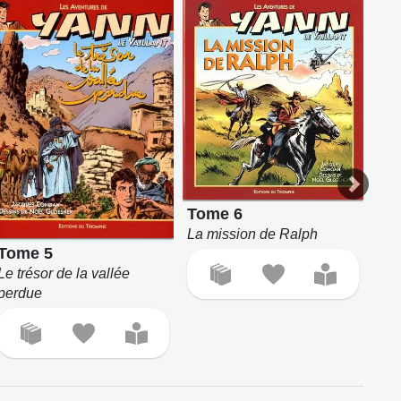
Tome 6
To
La mission de Ralph
Le 
Tome 5
Le trésor de la vallée
perdue