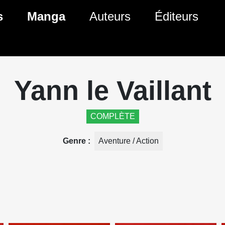
ante)
s
Manga
Auteurs
Éditeurs
tés Comics
Nouveautés Manga
 BD
es sorties Comics
Prochaines sorties Manga
Yann le Vaillant
Comics
Genres Manga
COMPLÈTE
Genre
Aventure / Action