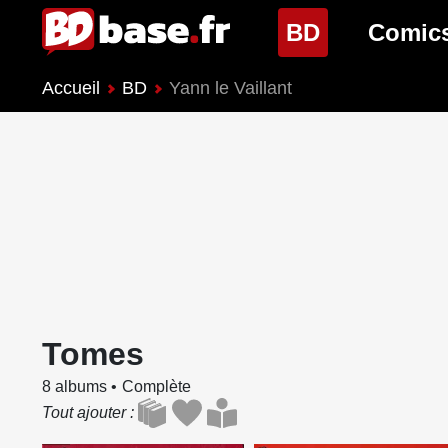
(page cour
BD
Comic
Accueil
BD
Yann le Vaillant
Nouveautés BD
Nouveau
Prochaines sorties
Prochain
Genres BD
Genres 
Tomes
8 albums
Complète
Tout ajouter