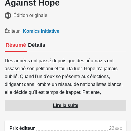
Against Hope
Édition originale
Éditeur
Komics Initiative
Résumé
Détails
Des années ont passé depuis que des néo-nazis ont
assassiné son petit ami et failli la tuer. Hope n'a jamais
oublié. Quand l'un d'eux se présente aux élections,
dirigeant dans l'ombre un réseau de nationalistes blancs,
elle décide qu'il est temps de frapper. Patiente,
méthodique, elle s'est transformée : de l'adolescente
Lire la suite
consumée par la colère à une chasseuse de primes au
cœur de pierre. Aujourd'hui, une seule certitude la guide :
tuer tous les nazis qui se mettront sur son chemin.
Prix éditeur
22
€
.00