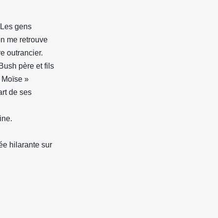
 Les gens
on me retrouve
re outrancier.
ush père et fils
 Moïse »
art de ses
ine.
e hilarante sur