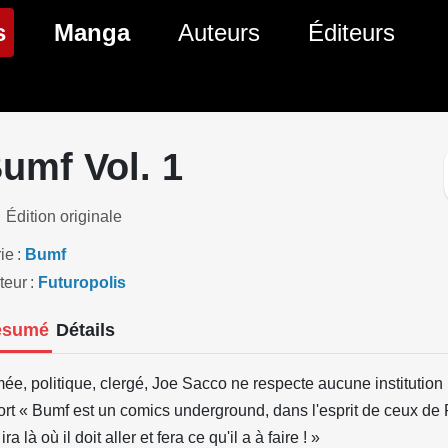
(page courante)
s
Manga
Auteurs
Éditeurs
tés Comics
Nouveautés Manga
 BD
es sorties Comics
Prochaines sorties Manga
umf Vol. 1
Comics
Genres Manga
Édition originale
ie
Bumf
teur
Futuropolis
ésumé
Détails
ée, politique, clergé, Joe Sacco ne respecte aucune institution ! 
fort « Bumf est un comics underground, dans l'esprit de ceux d
ira là où il doit aller et fera ce qu'il a à faire ! »