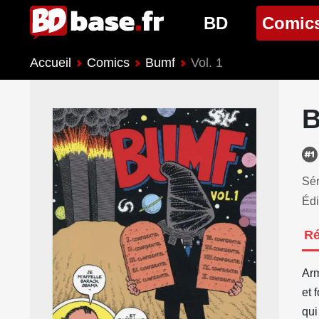
BD
Comic
Accueil
Comics
Bumf
Vol. 1
Nouveautés BD
Nouveau
Prochaines sorties
Prochain
B
Genres BD
Genres 
Sér
Édi
R
Arm
et 
qui 