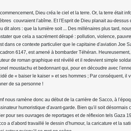
commencement, Dieu créa le ciel et la terre. Or, la terre était info
èbres couvraient l'abîme. Et l'Esprit de Dieu planait au-dessus 
u dit alors : que la lumière soit ... Des millénaires plus tard, no
stater que cela a sacrément dérapé : pollution, violence, pauvret
st dans ce contexte particulier que le capitaine d'aviation Joe 
scadron 6147, est amené à bombarder Téhéran. Heureusement, 
uteur de roman graphique est révélé et il redevient simple soldat
onel moustachu et bedonnant qui, pour en découdre avec l'enne
idé de « baiser le kaiser » et ses hommes ; Par conséquent, il vi
ner de sa personne !
f nous ramène donc au début de la carrière de Sacco, à l'époque
sinateur humoristique d'avant-garde. Bien qu'il soit désormai
ier pour ses ouvrages de reportages et de réflexion tels Gaza 
co a d'abord travaillé le dessin d'humour, la caricature et la satir