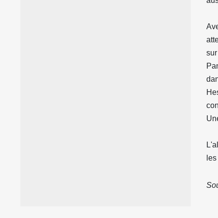
aus
Ave
att
sur
Pam
dan
Hes
con
Une
L'a
les
Sou