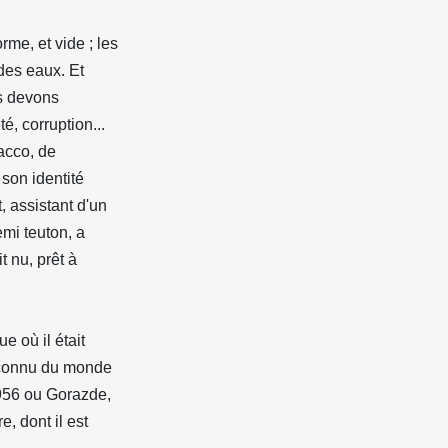
rme, et vide ; les
des eaux. Et
us devons
é, corruption...
Sacco, de
son identité
, assistant d'un
mi teuton, a
t nu, prêt à
 où il était
s connu du monde
1956 ou Gorazde,
e, dont il est