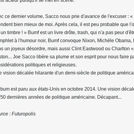
si acteur puisqu'il se met en scène.
c ce dernier volume, Sacco nous prie d'avance de l'excuser : «
endent bien mieux de moi. Après cela, il est peu probable que l'
 un timbre ! » Bumf est un livre drôte, trash, qui n'a pas peur d'êt
phlet à l'humour noir, Bumf convoque Nixon, Michèle Obama, B
s un joyeux désordre, mais aussi Clint Eastwood ou Charlton «
ton... Joe Sacco libère sa plume et son esprit pour nous faire p
sidérations politiques et religieuses.
 vision décalée hilarante d'un demi-siècle de politique américa
lbum est paru aux états-Unis en octobre 2014. Une vision décalé
 50 dernières années de politique américaine. Décapant...
rce : Futuropolis