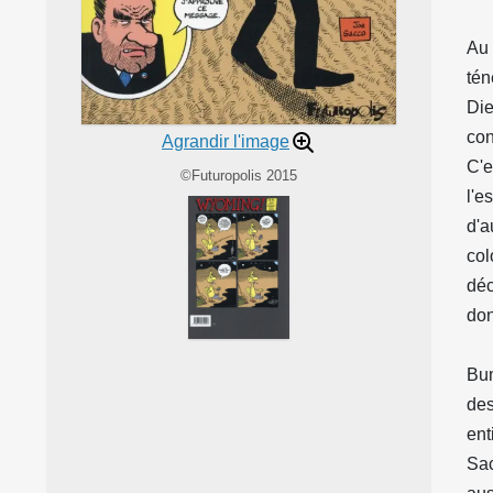
Au 
tén
Die
con
Agrandir l'image
C'e
©Futuropolis 2015
l'e
d'a
col
déc
don
Bum
des
ent
Sac