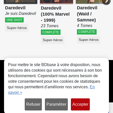
Daredevil
Daredevil
Daredevil
(Waid /
Je suis Daredevil
(100% Marvel
Samnee)
- 1999)
ONE SHOT
4 Tomes
23 Tomes
Super-héros
COMPLÈTE
COMPLÈTE
Super-héros
Super-héros
Pour mettre le site BDbase à votre disposition, nous
CGU
FAQ
Contact
Cookies
utilisons des cookies qui sont nécessaires à son bon
fonctionnement. Cependant nous avons besoin de
votre consentement pour les cookies de statistiques
qui nous permettent d'améliorer nos services.
En
savoir +
© bdbase.fr 2026
Refuser
Paramétrer
Accepter