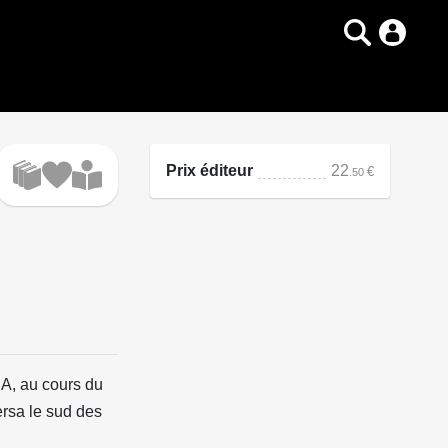
Prix éditeur
22
€
.50
A, au cours du
ersa le sud des