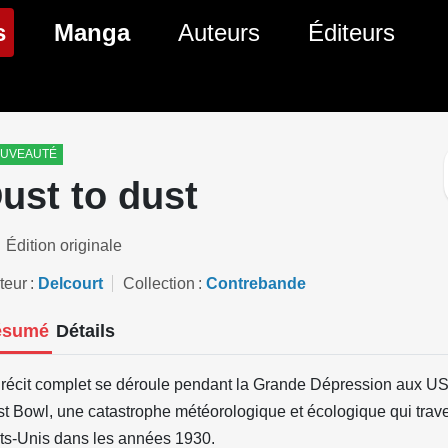
(page courante)
s
Manga
Auteurs
Éditeurs
tés Comics
Nouveautés Manga
 BD
es sorties Comics
Prochaines sorties Manga
UVEAUTÉ
ust to dust
Comics
Genres Manga
Édition originale
teur
Delcourt
Collection
Contrebande
ésumé
Détails
récit complet se déroule pendant la Grande Dépression aux US
t Bowl, une catastrophe météorologique et écologique qui trav
ts-Unis dans les années 1930.