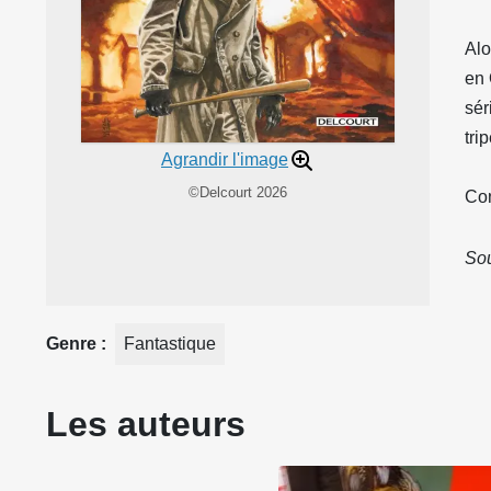
Alo
en 
sér
tri
Agrandir l'image
©Delcourt 2026
Con
Sou
Genre
Fantastique
Les auteurs