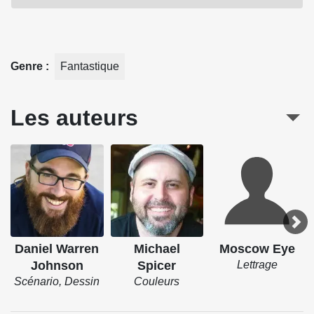
guerre va opposer les Paznina, les Roto et Thea va vite
comprendre que dans une guerre, il n'y a jamais de
vainqueur...
Genre
Fantastique
Source : Delcourt
Les auteurs
Daniel Warren
Michael
Moscow Eye
Johnson
Spicer
Lettrage
Scénario, Dessin
Couleurs