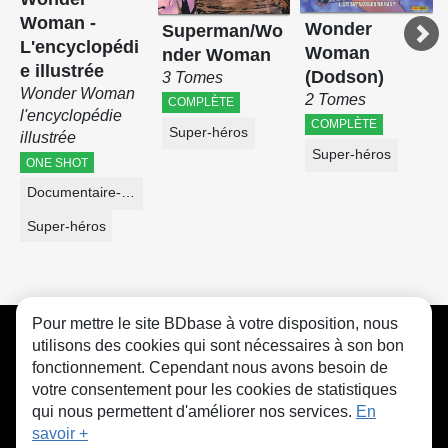
Woman -
Wonder
Superman/Wo
L'encyclopédi
Woman
nder Woman
e illustrée
(Dodson)
3 Tomes
Wonder Woman
2 Tomes
COMPLÈTE
l'encyclopédie
COMPLÈTE
Super-héros
illustrée
Super-héros
ONE SHOT
Documentaire-Encyclopédie
Super-héros
Pour mettre le site BDbase à votre disposition, nous
CGU
FAQ
Contact
Cookies
utilisons des cookies qui sont nécessaires à son bon
fonctionnement. Cependant nous avons besoin de
votre consentement pour les cookies de statistiques
qui nous permettent d'améliorer nos services.
En
savoir +
© bdbase.fr 2026