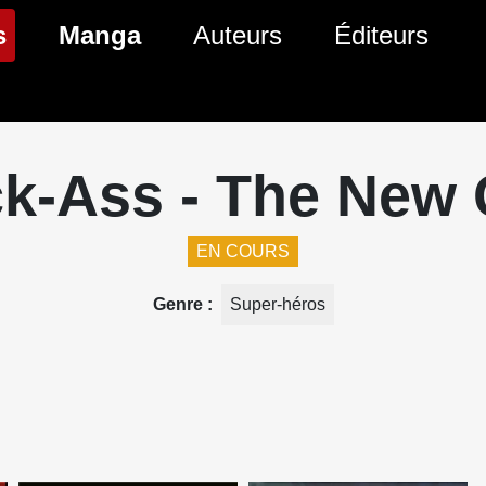
(page courante)
s
Manga
Auteurs
Éditeurs
tés Comics
Nouveautés Manga
 BD
es sorties Comics
Prochaines sorties Manga
k-Ass - The New 
Comics
Genres Manga
EN COURS
Genre
Super-héros