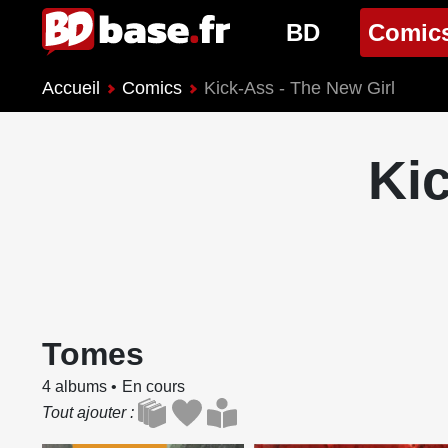
BD
Comic
Accueil
Comics
Kick-Ass - The New Girl
Nouveautés BD
Nouveau
Prochaines sorties
Prochain
Kic
Genres BD
Genres 
Tomes
4 albums
En cours
Tout ajouter